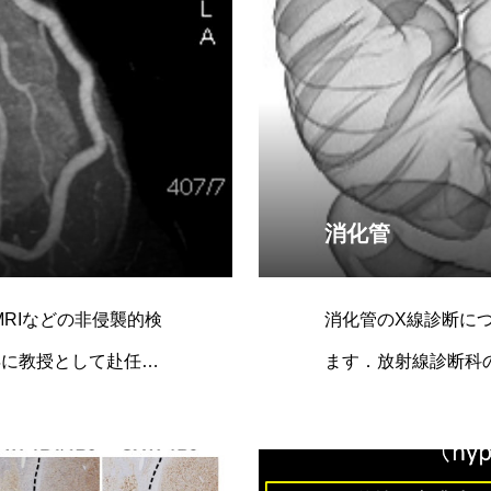
消化管
MRIなどの非侵襲的検
消化管のX線診断に
年に教授として赴任し
ます．放射線診断科
倉賢二教授は，生涯