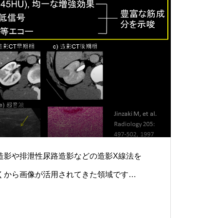
造影や排泄性尿路造影などの造影X線法を
くから画像が活用されてきた領域です．
くの先生方が