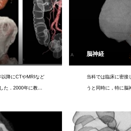
脳神経
以降にCTやMRIなど
当科では臨床に密接
た．2000年に教授
うと同時に，特に脳
喉科など，関連各科