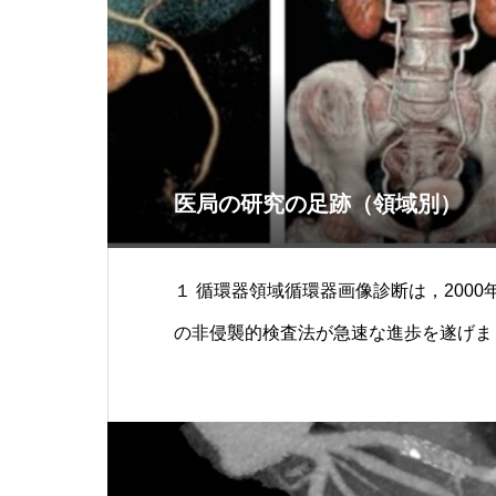
医局の研究の足跡（領域別）
１ 循環器領域循環器画像診断は，2000年
の非侵襲的検査法が急速な進歩を遂げまし
として赴任した栗