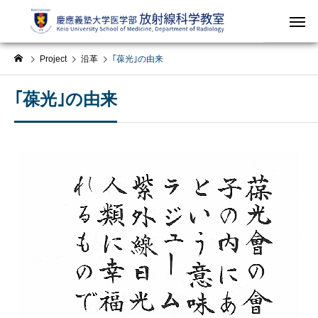
Project
沿革
｢葆光｣の由来
｢葆光｣の由来