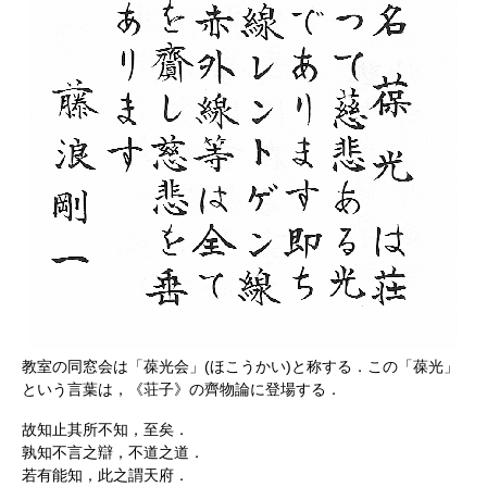
教室の同窓会は「葆光会」(ほこうかい)と称する．この「葆光」
という言葉は，《荘子》の齊物論に登場する．
故知止其所不知，至矣．
孰知不言之辯，不道之道．
若有能知，此之謂天府．