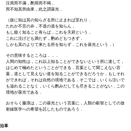
注焉而不滿，酌焉而不竭，
而不知其所由來，此之謂葆光．
（故に知は其の知らざる所に止まれば至れり．
たれか不言の弁，不道の道を知らん．
もし能く知ること有らば，これを天府という．
これに注げども満たず，酌めどもつきず．
しかも其のよりて来たる所を知らず．これを葆光という．）
その意味するところは．．．
人間の知性は，これ以上知ることができないという所に達して，
はじめて極めたということができる．言葉として聞こえない言
葉，道として見えない道を知ることができるだろうか．もしそれ
ができれば，それは自然の境地である．そこでは，いくら注いで
も溢れることなく，いくら酌みだしても尽きることがない．この
境地が葆光である．
おそらく藤浪は，この葆光という言葉に，人類の叡智としての放
射線医学への希望を託したものであろう．
沿革