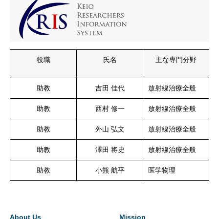
役職
氏名
主な専門分野
助教
吉田 佳代
放射線治療全般
助教
西村 修一
放射線治療全般
助教
外山 弘文
放射線治療全般
助教
澤田 将史
放射線治療全般
助教
小熊 航平
医学物理
About Us
Mission