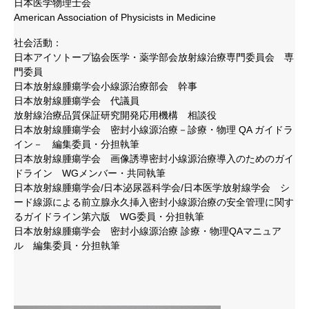
日本医学物理士会
American Association of Physicists in Medicine
社会活動：
日本アイソトープ協会医学・薬学部会放射線治療専門委員会 専
門委員
日本放射線腫瘍学会小線源治療部会 幹事
日本放射線腫瘍学会 代議員
放射線治療品質保証研究開発応用機構 相談役
日本放射線腫瘍学会 密封小線源治療－診療・物理 QA ガイドラ
イン－ 編集委員・分担執筆
日本放射線腫瘍学会 画像誘導密封小線源治療導入のためのガイ
ドライン WGメンバー・共同執筆
日本放射線腫瘍学会/日本泌尿器科学会/日本医学放射線学会 シ
ード線源による前立腺永久挿入密封小線源治療の安全管理に関す
るガイドライン第六版 WG委員・分担執筆
日本放射線腫瘍学会 密封小線源治療 診療・物理QAマニュア
ル 編集委員・分担執筆