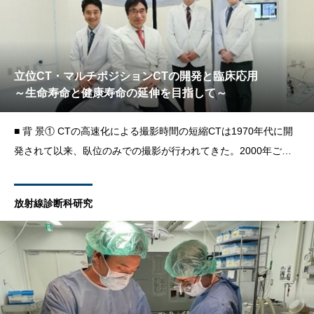
立位CT・マルチポジションCTの開発と臨床応用
～生命寿命と健康寿命の延伸を目指して～
■ 背 景① CTの高速化による撮影時間の短縮CTは1970年代に開
発されて以来、臥位のみでの撮影が行われてきた。2000年ごろ
からCTの多列化が進み、撮影の高速化、広範囲化、高分解能化
が可能になった。多列化以前のCTでは、全身を撮影するのに数
放射線診断科研究
分かかり、患者さんが立位姿勢で静止を保つのが難しかっ