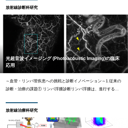
ルツハイマー病の治療薬として抗アミロイドβ抗体薬が登場しま
放射線診断科研究
した。これは、アルツハイマー病の原因の一つと考えら
光超音波イメージング (Photoacoustic Imaging)の臨床
応用
～血管・リンパ管疾患への挑戦と診断イノベーション～1.従来の
診断・治療の課題① リンパ浮腫診断リンパ浮腫は、進行するとQ
OLを著しく低下させる慢性疾患である。その外科的治療である
リンパ管細静脈吻合術（LVA）は有効性が高い一方で、手術の成
放射線治療科研究
功は、直径わずか0.5 mm程の微細