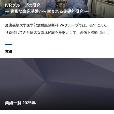
IVRグループの研究
― 豊富な臨床基盤から生まれる先導的研究 ―
慶應義塾大学医学部放射線診断科IVRグループでは、長年にわた
り蓄積してきた膨大な臨床経験を基盤として、画像下治療（Inter
ventional Radiology: IVR）の安全性・有効性を検証する臨床研究
と、将来のIVR医療を見据えた基礎・トランスレーショナル研究
業績
の両輪で研究活動を行っています
業績一覧 2025年