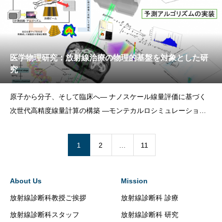
医学物理研究：放射線治療の物理的基盤を対象とした研
究
原子から分子、そして臨床へ― ナノスケール線量評価に基づく
次世代高精度線量計算の構築 ―モンテカルロシミュレーション
を中心に、計算科学・放射線物理学・放射線計測学を駆使して、
次世代線量評価機構の構築に取り組んでいます。原子・分子のス
1
2
…
11
ケールによる線量評価からDNAレベルのシミュレーション、臨
About Us
Mission
放射線診断科教授ご挨拶
放射線診断科 診療
放射線診断科スタッフ
放射線診断科 研究