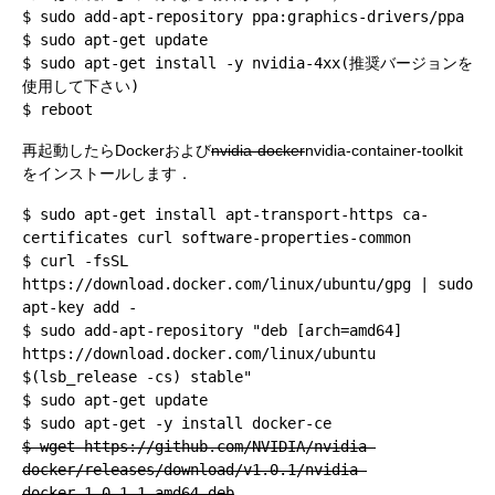
$ sudo add-apt-repository ppa:graphics-drivers/ppa
$ sudo apt-get update
$ sudo apt-get install -y nvidia-4xx(推奨バージョンを
使用して下さい)
$ reboot
再起動したらDockerおよび
nvidia-docker
nvidia-container-toolkit
をインストールします．
$ sudo apt-get install apt-transport-https ca-
certificates curl software-properties-common
$ curl -fsSL
https://download.docker.com/linux/ubuntu/gpg | sudo
apt-key add -
$ sudo add-apt-repository "deb [arch=amd64]
https://download.docker.com/linux/ubuntu
$(lsb_release -cs) stable"
$ sudo apt-get update
$ sudo apt-get -y install docker-ce
$ wget https://github.com/NVIDIA/nvidia-
docker/releases/download/v1.0.1/nvidia-
docker_1.0.1-1_amd64.deb