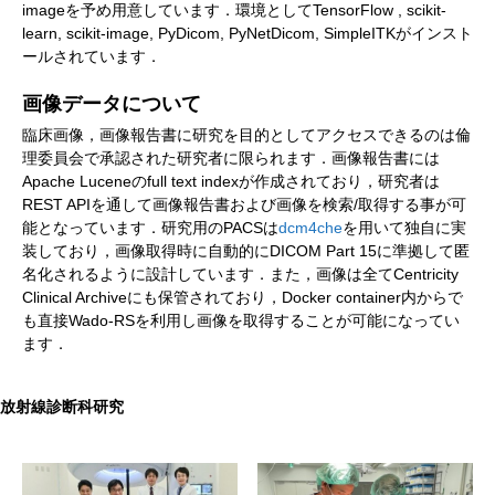
imageを予め用意しています．環境としてTensorFlow , scikit-
learn, scikit-image, PyDicom, PyNetDicom, SimpleITKがインスト
ールされています．
画像データについて
臨床画像，画像報告書に研究を目的としてアクセスできるのは倫
理委員会で承認された研究者に限られます．画像報告書には
Apache Luceneのfull text indexが作成されており，研究者は
REST APIを通して画像報告書および画像を検索/取得する事が可
能となっています．研究用のPACSは
dcm4che
を用いて独自に実
装しており，画像取得時に自動的にDICOM Part 15に準拠して匿
名化されるように設計しています．また，画像は全てCentricity
Clinical Archiveにも保管されており，Docker container内からで
も直接Wado-RSを利用し画像を取得することが可能になってい
ます．
放射線診断科研究