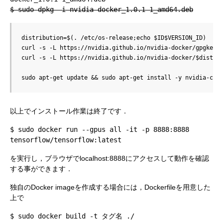
$ sudo dpkg -i nvidia-docker_1.0.1-1_amd64.deb
distribution=
$(
. /etc/os-release
;
echo
$ID$VERSION_ID
)
curl -s -L https://nvidia.github.io/nvidia-docker/gpgkey 
curl -s -L https://nvidia.github.io/nvidia-docker/
$distri
sudo apt-get update 
&&
 sudo apt-get install -y nvidia-con
以上でインストール作業は終了です．
$ sudo docker run --gpus all -it -p 8888:8888
tensorflow/tensorflow:latest
を実行し，ブラウザでlocalhost:8888にアクセスして動作を確認
する事ができます．
独自のDocker imageを作成する場合には，Dockerfileを用意した
上で
$ sudo docker build -t タグ名 ./