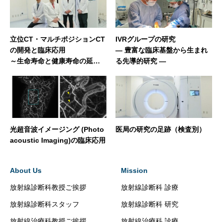
立位CT・マルチポジションCT
IVRグループの研究
の開発と臨床応用
― 豊富な臨床基盤から生まれ
～生命寿命と健康寿命の延伸
る先導的研究 ―
を目指して～
光超音波イメージング (Photo
医局の研究の足跡（検査別）
acoustic Imaging)の臨床応用
About Us
Mission
放射線診断科教授ご挨拶
放射線診断科 診療
放射線診断科スタッフ
放射線診断科 研究
放射線治療科教授ご挨拶
放射線治療科 診療