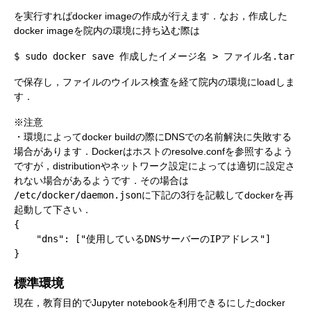
を実行すればdocker imageの作成が行えます．なお，作成した
docker imageを院内の環境に持ち込む際は
$ sudo docker save 作成したイメージ名 > ファイル名.tar
で保存し，ファイルのウイルス検査を経て院内の環境にloadしま
す．
※注意
・環境によってdocker buildの際にDNSでの名前解決に失敗する
場合があります．Dockerはホストのresolve.confを参照するよう
ですが，distributionやネットワーク設定によっては適切に設定さ
れない場合があるようです．その場合は
/etc/docker/daemon.json
に下記の3行を記載してdockerを再
起動して下さい．
{
"dns"
:
[
"使用しているDNSサーバーのIPアドレス
"
]
}
標準環境
現在，教育目的でJupyter notebookを利用できるにしたdocker