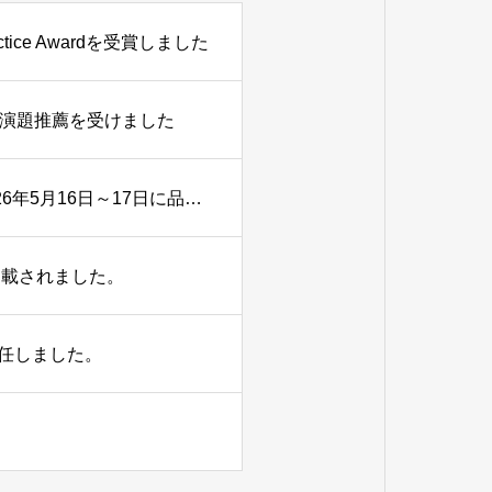
ice Awardを受賞しました
秀演題推薦を受けました
陣崎雅弘教授が大会長を務めた第1回日本X線CT医学会が2026年5月16日～17日に品川シーズンカンファレンスにて開催されました。
掲載されました。
任しました。