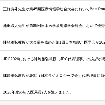
正好奏斗先生が第45回医療情報学連合大会においてBest Pract
池田織人先生が第85回日本医学放射線学会総会において優
JRC2026における陣崎雅弘教授（JRC代表理事）の挨拶が
陣崎雅弘教授がJRC（日本ラジオロジー協会）代表理事に就
2026年度の新入医局員9人を迎えました。