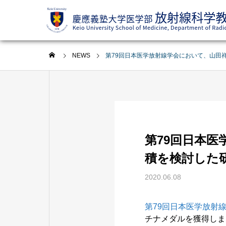
NEWS
第79回日本医学放射線学会において、山田祥
第79回日本
積を検討した研
2020.06.08
第79回日本医学放射
チナメダルを獲得しま