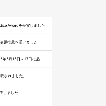
ice Awardを受賞しました
秀演題推薦を受けました
陣崎雅弘教授が大会長を務めた第1回日本X線CT医学会が2026年5月16日～17日に品川シーズンカンファレンスにて開催されました。
掲載されました。
任しました。