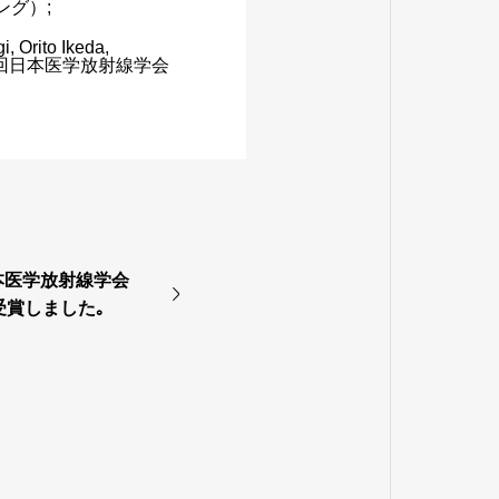
ジング）;
 Orito Ikeda,
演題で､第84回日本医学放射線学会
本医学放射線学会
受賞しました｡