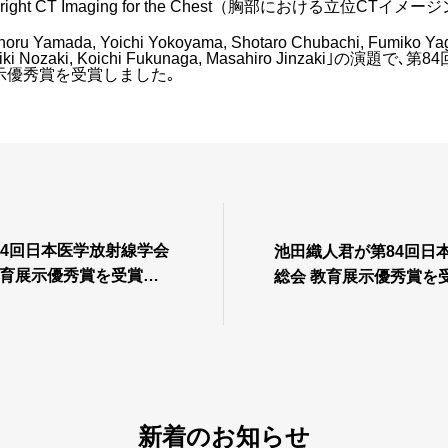
ght CT Imaging for the Chest（胸部における立位CTイメー
oru Yamada, Yoichi Yokoyama, Shotaro Chubachi, Fumiko Yagi,
, Taiki Nozaki, Koichi Fukunaga, Masahiro Jinzaki｣の
示優秀賞を受賞しました｡
84回日本医学放射線学会
池田織人君が第84回日
教育展示優秀賞を受賞し
総会 教育展示優秀賞を
新着のお知らせ