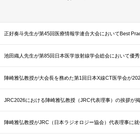
正好奏斗先生が第45回医療情報学連合大会においてBest Pract
池田織人先生が第85回日本医学放射線学会総会において優
JRC2026における陣崎雅弘教授（JRC代表理事）の挨拶が
陣崎雅弘教授がJRC（日本ラジオロジー協会）代表理事に就