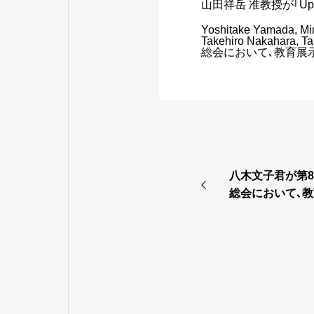
山田祥岳 准教授が｢Upri
Yoshitake Yamada, Min
Takehiro Nakahara
総会において､教育展
八木文子君が第
総会において､
ました