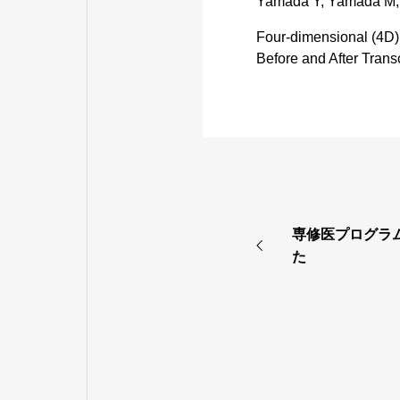
Yamada Y, Yamada M, 
Four-dimensional (4D)
Before and After Trans
専修医プログラ
た