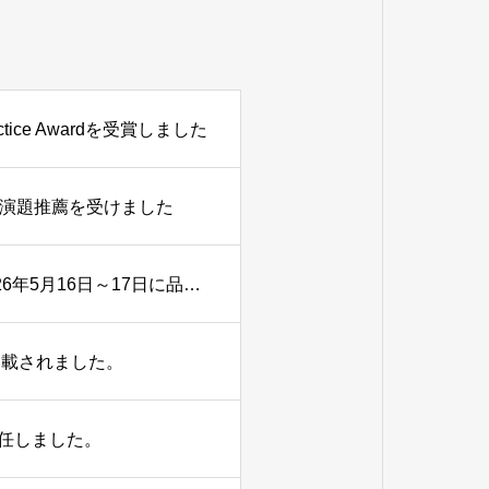
ice Awardを受賞しました
秀演題推薦を受けました
陣崎雅弘教授が大会長を務めた第1回日本X線CT医学会が2026年5月16日～17日に品川シーズンカンファレンスにて開催されました。
掲載されました。
任しました。