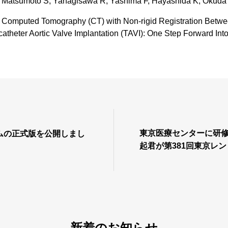
Matsumoto S, Yanagisawa R, Yashima F, Hayashida K, Okuda 
 Computed Tomography (CT) with Non-rigid Registration Betw
catheter Aortic Valve Implantation (TAVI): One Step Forward Into
東京医療センターに研修
ムの正式版を公開しまし
起君が第381回東京レ
レンスで発表を行い，
ー賞を受賞しました．
新着のお知らせ