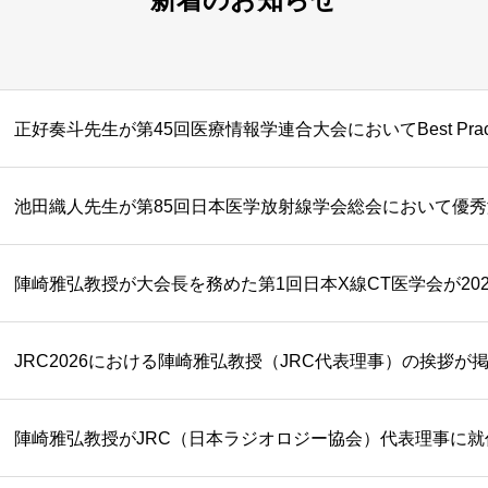
正好奏斗先生が第45回医療情報学連合大会においてBest Pract
池田織人先生が第85回日本医学放射線学会総会において優
JRC2026における陣崎雅弘教授（JRC代表理事）の挨拶が
陣崎雅弘教授がJRC（日本ラジオロジー協会）代表理事に就