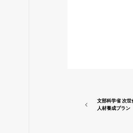
文部科学省 次
人材養成プラン
源治療を担う人
習 2 を開催しま