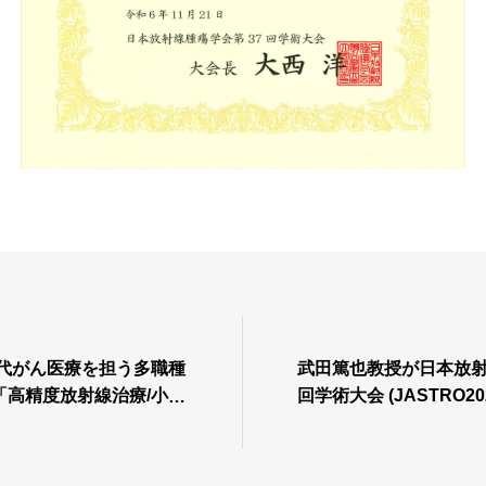
世代がん医療を担う多職種
武田篤也教授が日本放射
「高精度放射線治療/小線
回学術大会 (JASTRO2
材の育成」小線源治療 演
秀教育講演賞を受賞し
した