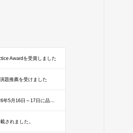
ice Awardを受賞しました
秀演題推薦を受けました
陣崎雅弘教授が大会長を務めた第1回日本X線CT医学会が2026年5月16日～17日に品川シーズンカンファレンスにて開催されました。
掲載されました。