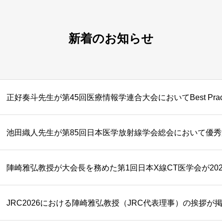
新着のお知らせ
正好奏斗先生が第45回医療情報学連合大会においてBest Pract
池田織人先生が第85回日本医学放射線学会総会において優
JRC2026における陣崎雅弘教授（JRC代表理事）の挨拶が