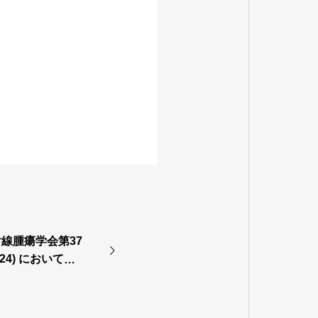
線腫瘍学会第37
024) において優
ました。