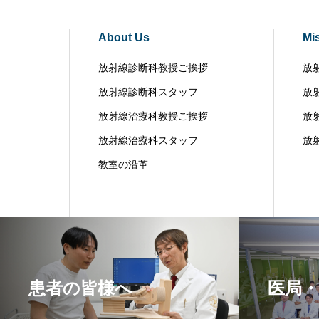
About Us
Mi
放射線診断科教授ご挨拶
放
放射線診断科スタッフ
放
放射線治療科教授ご挨拶
放
放射線治療科スタッフ
放
教室の沿革
患者の皆様へ
医局・