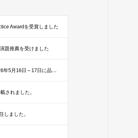
ice Awardを受賞しました
秀演題推薦を受けました
陣崎雅弘教授が大会長を務めた第1回日本X線CT医学会が2026年5月16日～17日に品川シーズンカンファレンスにて開催されました。
掲載されました。
任しました。