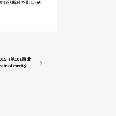
射線診断科の優れた研
15（第101回 北
te of meritを受