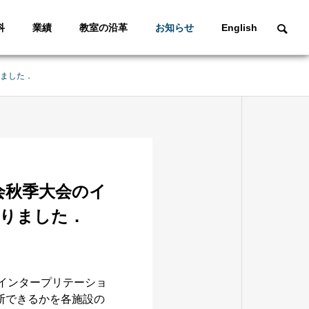
科
業績
教室の沿革
お知らせ
English
りました．
会秋季大会のイ
なりました．
インタープリテーショ
断できるかを各施設の