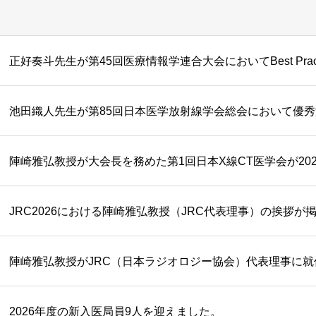
正好奏斗先生が第45回医療情報学連合大会においてBest Pract
池田織人先生が第85回日本医学放射線学会総会において優
JRC2026における陣崎雅弘教授（JRC代表理事）の挨拶が
陣崎雅弘教授がJRC（日本ラジオロジー協会）代表理事に就
2026年度の新入医局員9人を迎えました。